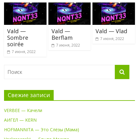
Vald —
Vald —
Vald — Vlad
Sombre
Berflam
7 июня, 2022
soirée
7 июня, 2022
7 июня, 2022
Свежие записи
VERBEE — Качели
АИГЕЛ — KERN
HOFMANNITA — Это Слёзы (Мама)