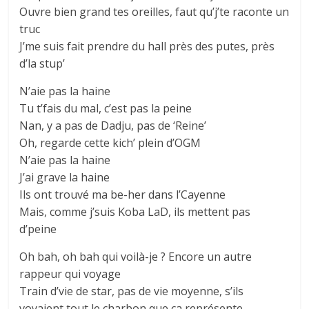
Ouvre bien grand tes oreilles, faut qu’j’te raconte un
truc
J’me suis fait prendre du hall près des putes, près
d’la stup’
N’aie pas la haine
Tu t’fais du mal, c’est pas la peine
Nan, y a pas de Dadju, pas de ‘Reine’
Oh, regarde cette kich’ plein d’OGM
N’aie pas la haine
J’ai grave la haine
Ils ont trouvé ma be-her dans l’Cayenne
Mais, comme j’suis Koba LaD, ils mettent pas
d’peine
Oh bah, oh bah qui voilà-je ? Encore un autre
rappeur qui voyage
Train d’vie de star, pas de vie moyenne, s’ils
voyaient tout le charbon que ça représente