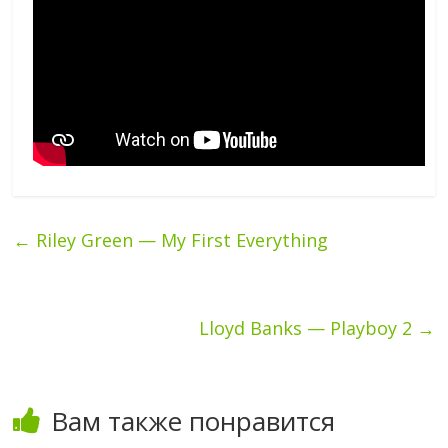
←
Riley Green — My First Everything
Lloyd Banks — Playboy 2
→
Вам также понравится