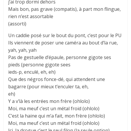
j’ai trop dormi dehors
Mais bon, pas grave (compatis), à part mon flingue,
rien n’est assortable
(assorti)
Un caddie posé sur le bout du pont, c’est pour le PU
Ils viennent de poser une caméra au bout d’la rue,
yah, yah, yah
Pas de gestuelle d’épaule, personne gigote ses
pieds (personne gigote sees
ieds-p, enculé, eh, eh)
Que des négros fonce-dé, qui attendent une
bagarre (pour mieux t’enculer ta, eh,
eh)
Y a v’là les entrées mon frère (ohlolo)
Moi, ma meuf c’est un métal froid (ohlolo)
C’est la haine qui m’a fait, mon frère (ohlolo)
Moi, ma meuf c’est un métal froid (ohlolo)
Ici, la drogue c’est le seul filon (la seule option)