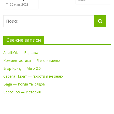
26 мая, 2023
Свежие записи
АриШОК — Берёзка
Комментастика — Я его изменю
Егор Крид — Malo 2.0
Серега Пират — прости я не знаю
Baga — Когда ты рядом
Бессонов — История