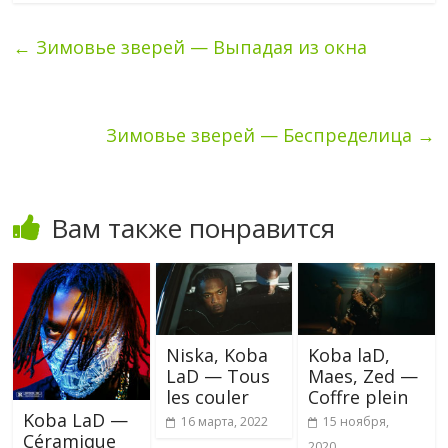
←
Зимовье зверей — Выпадая из окна
Зимовье зверей — Беспределица
→
Вам также понравится
Niska, Koba
Koba laD,
LaD — Tous
Maes, Zed —
les couler
Coffre plein
Koba LaD —
16 марта, 2022
15 ноября,
Céramique
2020