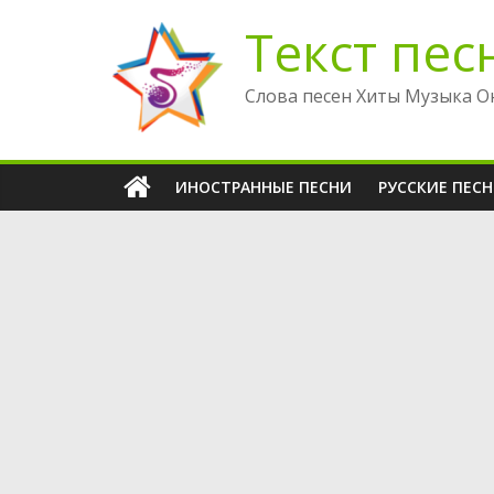
Перейти
Текст пес
к
содержимому
Слова песен Хиты Музыка О
ИНОСТРАННЫЕ ПЕСНИ
РУССКИЕ ПЕС