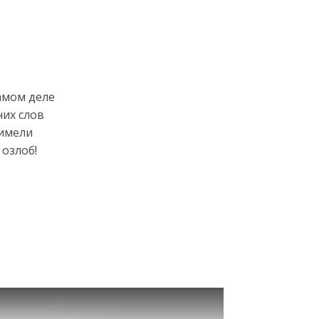
амом деле
их слов
 имели
 озлоб!