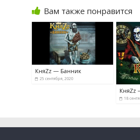
Вам также понравится
КняZz — Банник
25 сентября, 2020
КняZz 
18 сентя