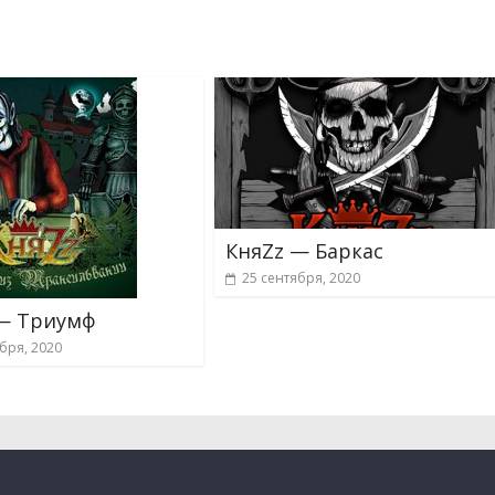
КняZz — Баркас
25 сентября, 2020
— Триумф
бря, 2020