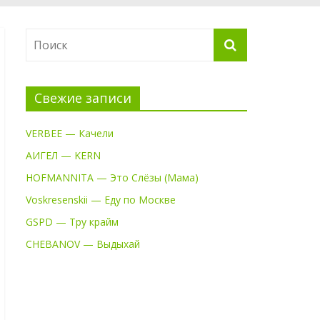
Свежие записи
VERBEE — Качели
АИГЕЛ — KERN
HOFMANNITA — Это Слёзы (Мама)
Voskresenskii — Еду по Москве
GSPD — Тру крайм
CHEBANOV — Выдыхай