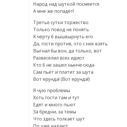
Народ над шуткой посмеется
А мне же попадёт!
Третье сутки торжество
Только повод не понять
К чёрту б вышвырнуть его
Да, гости против, что с них взять
Выгнал бы вон, да только, вот
Развеселил всех идиот
Кто б не зашел нынче сюда
Сам пьёт и платит за шута
Вот ерунда! (Вот ерунда!)
Я чую проблемы
Хоть гости там и тут
Едят и много пьют
За бредни, за темы
Что здесь толкает шут
По шее надают