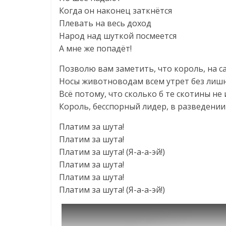
Когда он наконец заткнётся
Плевать на весь доход
Народ над шуткой посмеется
А мне же попадёт!
Позволю вам заметить, что король, на с
Носы животноводам всем утрет без лишн
Всё потому, что сколько б те скотины не
Король, бесспорный лидер, в разведении
Платим за шута!
Платим за шута!
Платим за шута! (Я-а-а-эй!)
Платим за шута!
Платим за шута!
Платим за шута! (Я-а-а-эй!)