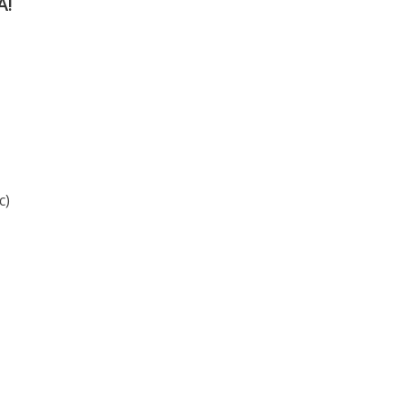
А!
с)