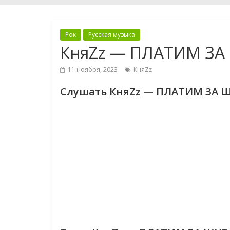
Рок
Русская музыка
КняZz — ПЛАТИМ ЗА
11 ноября, 2023
КняZz
Слушать КняZz — ПЛАТИМ ЗА Ш