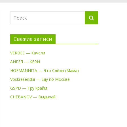
Свежие записи
VERBEE — Качели
АИГЕЛ — KERN
HOFMANNITA — Это Слёзы (Мама)
Voskresenskii — Еду по Москве
GSPD — Тру крайм
CHEBANOV — Выдыхай