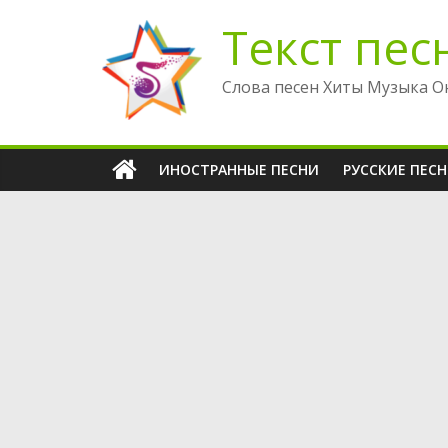
Перейти
Текст пес
к
содержимому
Слова песен Хиты Музыка О
ИНОСТРАННЫЕ ПЕСНИ
РУССКИЕ ПЕС