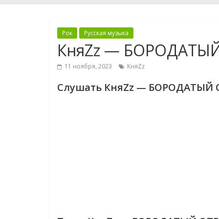
Рок
Русская музыка
КняZz — БОРОДАТЫ
11 ноября, 2023
КняZz
Слушать КняZz — БОРОДАТЫЙ 