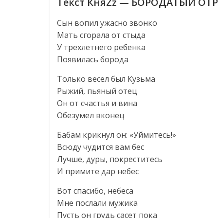
Текст КняZz — БОРОДАТЫЙ ОТ
Сын вопил ужасно звонко
Мать сгорала от стыда
У трехлетнего ребенка
Появилась борода
Только весел был Кузьма
Рыжий, пьяный отец
Он от счастья и вина
Обезумел вконец
Бабам крикнул он: «Уймитесь!»
Всюду чудится вам бес
Лучше, дуры, покреститесь
И примите дар небес
Вот спасибо, небеса
Мне послали мужика
Пусть он грудь сасет пока