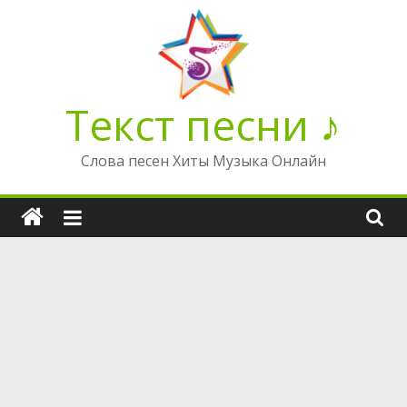
Перейти
к
содержимому
Текст песни ♪
Слова песен Хиты Музыка Онлайн