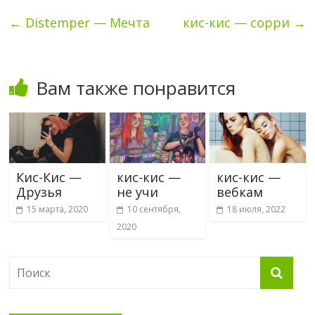
←
Distemper — Мечта
кис-кис — сорри
→
Вам также понравится
Кис-Кис —
кис-кис —
кис-кис —
Друзья
не учи
вебкам
15 марта, 2020
10 сентября,
18 июля, 2022
2020