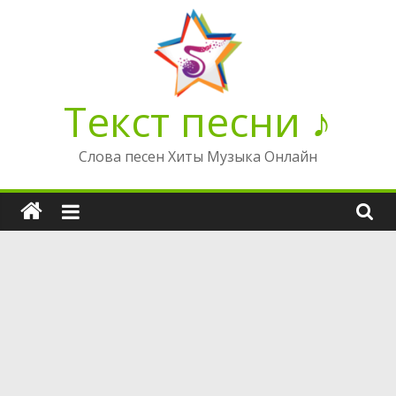
Перейти
к
содержимому
Текст песни ♪
Слова песен Хиты Музыка Онлайн