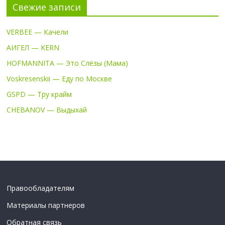
Свежие записи
VERBEE — Качели
АИГЕЛ — KERN
HOFMANNITA — Это Слёзы (Мама)
Voskresenskii — Еду по Москве
GSPD — Тру крайм
CHEBANOV — Выдыхай
Правообладателям
Материалы партнеров
Обратная связь