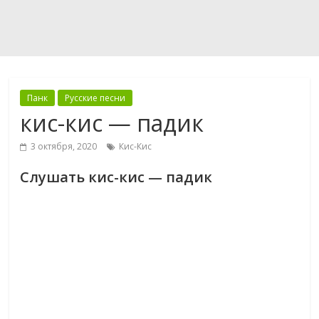
Панк
Русские песни
кис-кис — падик
3 октября, 2020
Кис-Кис
Слушать кис-кис — падик