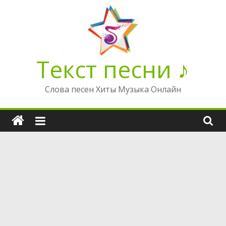
Перейти
к
содержимому
Текст песни ♪
Слова песен Хиты Музыка Онлайн