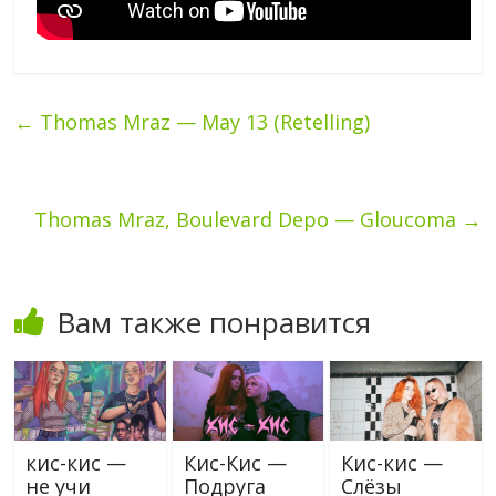
←
Thomas Mraz — May 13 (Retelling)
Thomas Mraz, Boulevard Depo — Gloucoma
→
Вам также понравится
кис-кис —
Кис-Кис —
Кис-кис —
не учи
Подруга
Слёзы