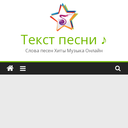
Перейти
к
содержимому
Текст песни ♪
Слова песен Хиты Музыка Онлайн