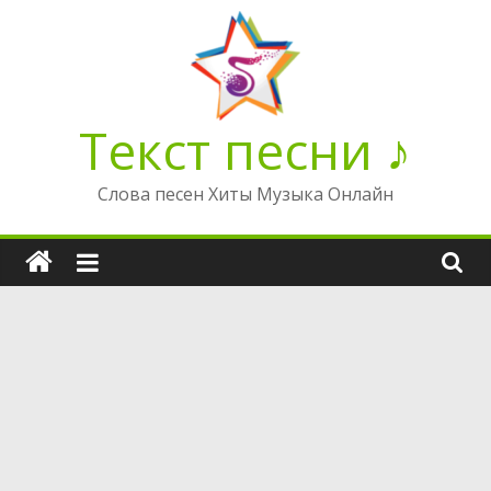
Перейти
к
содержимому
Текст песни ♪
Слова песен Хиты Музыка Онлайн