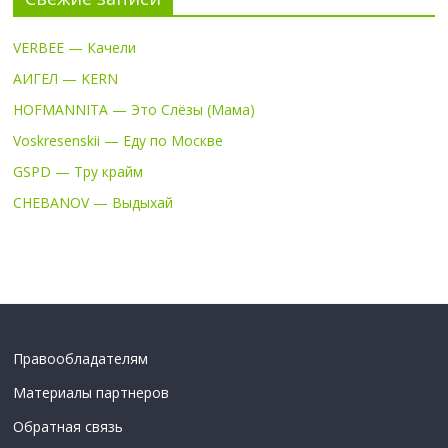
VERBEE — Качели
АИГЕЛ — KERN
HOFMANNITA — Это Слёзы (Мама)
Voskresenskii — Еду по Москве
GSPD — Тру крайм
CHEBANOV — Выдыхай
Правообладателям
Материалы партнеров
Обратная связь