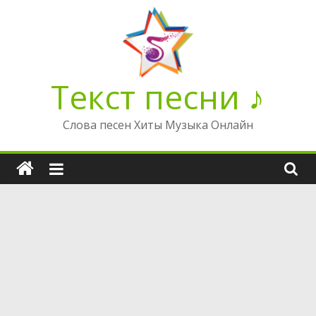
Перейти
к
содержимому
Текст песни ♪
Слова песен Хиты Музыка Онлайн