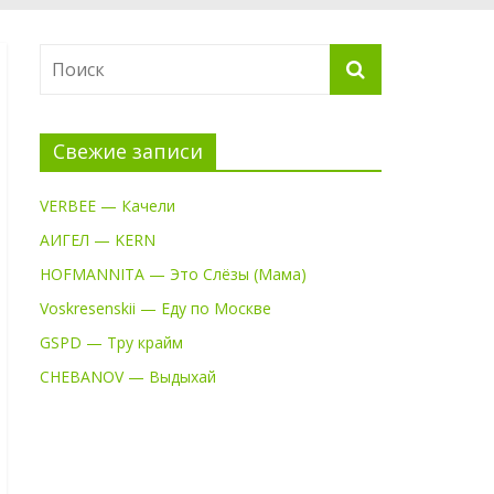
Свежие записи
VERBEE — Качели
АИГЕЛ — KERN
HOFMANNITA — Это Слёзы (Мама)
Voskresenskii — Еду по Москве
GSPD — Тру крайм
CHEBANOV — Выдыхай