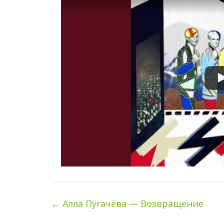
←
Алла Пугачёва — Возвращение