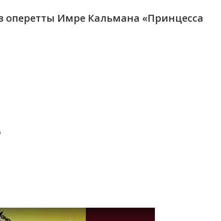
из оперетты Имре Кальмана «Принцесса
о