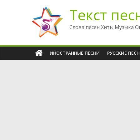
Перейти
Текст пес
к
содержимому
Слова песен Хиты Музыка О
ИНОСТРАННЫЕ ПЕСНИ
РУССКИЕ ПЕС