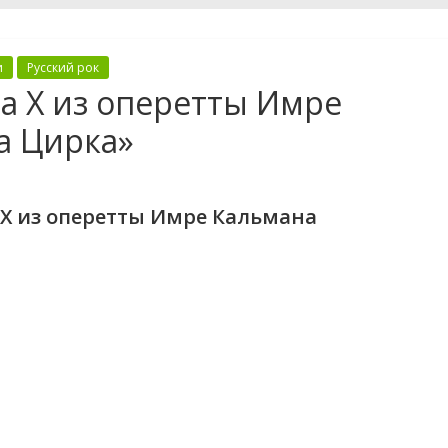
и
Русский рок
а Х из оперетты Имре
а Цирка»
Х из оперетты Имре Кальмана