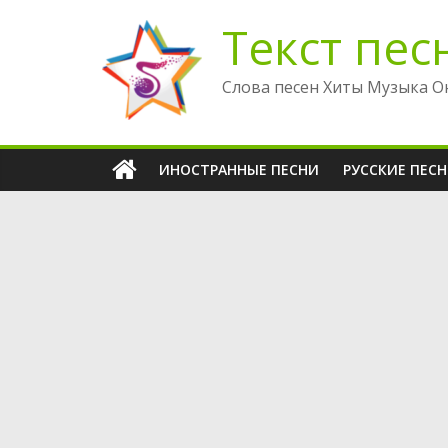
Перейти
Текст пес
к
содержимому
Слова песен Хиты Музыка О
ИНОСТРАННЫЕ ПЕСНИ
РУССКИЕ ПЕС