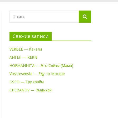
Свежие записи
VERBEE — Качели
АИГЕЛ — KERN
HOFMANNITA — Это Слёзы (Мама)
Voskresenskii — Еду по Москве
GSPD — Тру крайм
CHEBANOV — Выдыхай