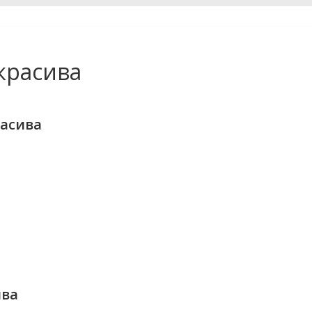
красива
расива
ива