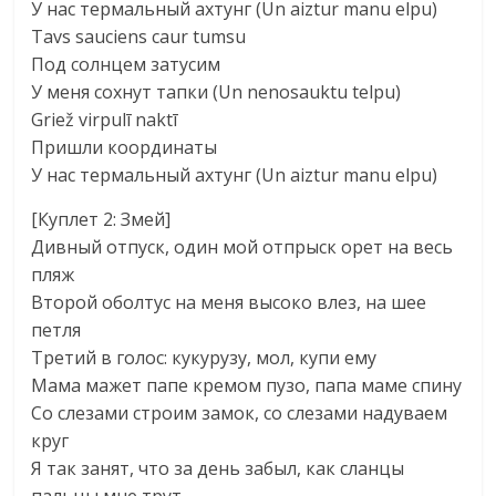
У нас термальный ахтунг (Un aiztur manu elpu)
Tavs sauciens caur tumsu
Под солнцем затусим
У меня сохнут тапки (Un nenosauktu telpu)
Griež virpulī naktī
Пришли координаты
У нас термальный ахтунг (Un aiztur manu elpu)
[Куплет 2: Змей]
Дивный отпуск, один мой отпрыск орет на весь
пляж
Второй оболтус на меня высоко влез, на шее
петля
Третий в голос: кукурузу, мол, купи ему
Мама мажет папе кремом пузо, папа маме спину
Со слезами строим замок, со слезами надуваем
круг
Я так занят, что за день забыл, как сланцы