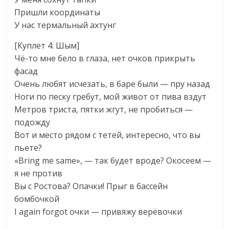
Пришли координаты
У нас термальный ахтунг
[Куплет 4: Шым]
Чё-то мне бело в глаза, нет очков прикрыть
фасад
Очень любят исчезать, в баре были — пру назад
Ноги по песку гребут, мой живот от пива вздут
Метров триста, пятки жгут, не пробиться —
подожду
Вот и место рядом с тетей, интересно, что вы
пьете?
«Bring me same», — так будет вроде? Окосеем —
я не против
Вы с Ростова? Опачки! Прыг в бассейн
бомбочкой
I again forgot очки — привяжу верёвочки