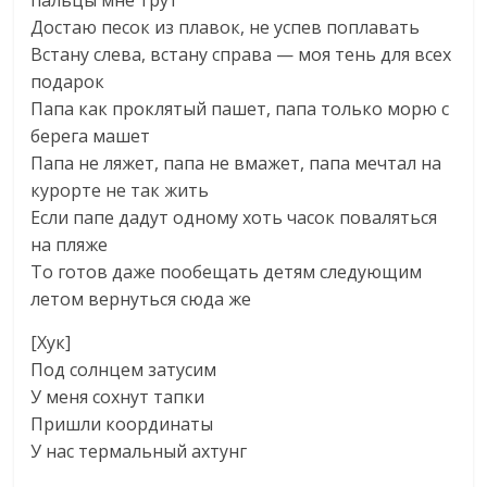
пальцы мне трут
Достаю песок из плавок, не успев поплавать
Встану слева, встану справа — моя тень для всех
подарок
Папа как проклятый пашет, папа только морю с
берега машет
Папа не ляжет, папа не вмажет, папа мечтал на
курорте не так жить
Если папе дадут одному хоть часок поваляться
на пляже
То готов даже пообещать детям следующим
летом вернуться сюда же
[Хук]
Под солнцем затусим
У меня сохнут тапки
Пришли координаты
У нас термальный ахтунг