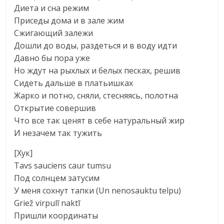
Диета и сна режим
Приседы дома и в зале жим
Сжигающий залежи
Дошли до воды, раздеться и в воду идти
Давно бы пора уже
Но ждут на рыхлых и белых песках, решив
Сидеть дальше в платьишках
Жарко и потно, сняли, стесняясь, полотна
Открытие совершив
Что все так ценят в себе натуральный жир
И незачем так тужить
[Хук]
Tavs sauciens caur tumsu
Под солнцем затусим
У меня сохнут тапки (Un nenosauktu telpu)
Griež virpulī naktī
Пришли координаты