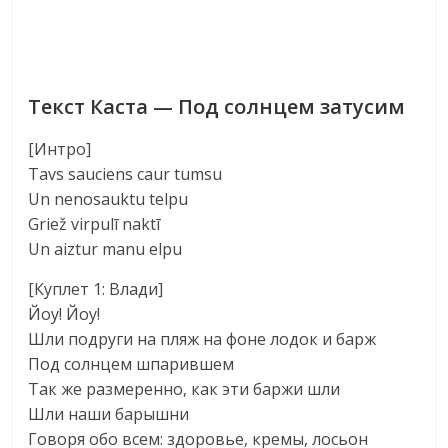
Текст Каста — Под солнцем затусим
[Интро]
Tavs sauciens caur tumsu
Un nenosauktu telpu
Griež virpulī naktī
Un aiztur manu elpu
[Куплет 1: Влади]
Йоу! Йоу!
Шли подруги на пляж на фоне лодок и барж
Под солнцем шпарившем
Так же размеренно, как эти баржи шли
Шли наши барышни
Говоря обо всем: здоровье, кремы, лосьон