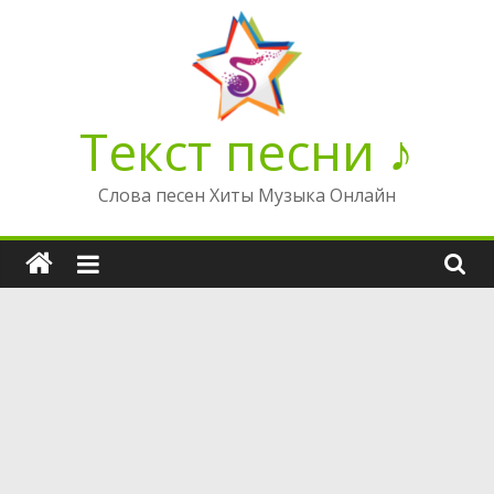
Перейти
к
содержимому
Текст песни ♪
Слова песен Хиты Музыка Онлайн