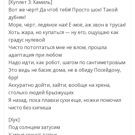
[Куплет 3: Хамиль]
Вот же чёрт! Да чтоб тебя! Просто шок! Такой
дубняк!
Море, чёрт, ледяное нах! Ё-моё, аж звон в трусах!
Хоть жара, но купаться — ну его, ощущаю как
градус нулевой
Чисто потоптаться мне не влом, прошла
адаптация при любом
Надо идти, как робот, шагом по сантиметровым
Это ведь не басик дома, не в обиду Посейдону,
брр!
Аккуратно дойти, зайти, вообще на хрена,
столько людей брызжущих
Я назад, пока плавки сухи еще, ножки помочил
чисто без кипиша
[Хук]
Под солнцем затусим
У меня сохнут тапки