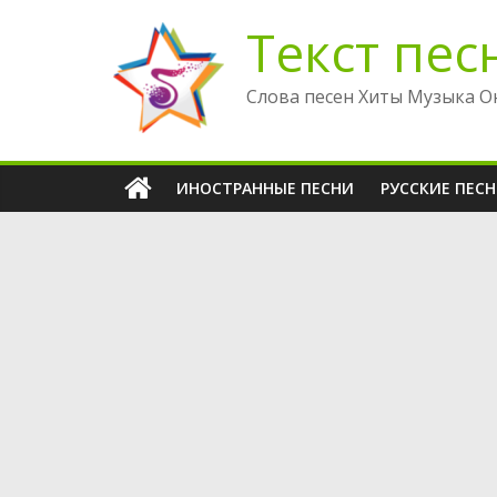
Перейти
Текст пес
к
содержимому
Слова песен Хиты Музыка О
ИНОСТРАННЫЕ ПЕСНИ
РУССКИЕ ПЕС