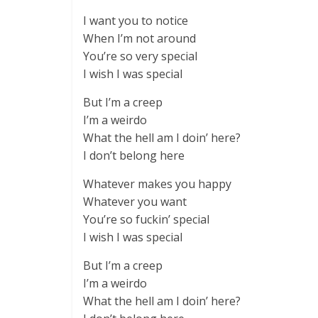
I want you to notice
When I’m not around
You’re so very special
I wish I was special
But I’m a creep
I’m a weirdo
What the hell am I doin’ here?
I don’t belong here
Whatever makes you happy
Whatever you want
You’re so fuckin’ special
I wish I was special
But I’m a creep
I’m a weirdo
What the hell am I doin’ here?