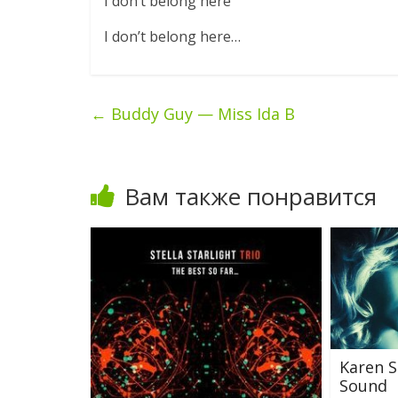
I don’t belong here
I don’t belong here…
←
Buddy Guy — Miss Ida B
Вам также понравится
Karen 
Sound