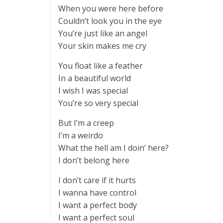
When you were here before
Couldn’t look you in the eye
You’re just like an angel
Your skin makes me cry
You float like a feather
In a beautiful world
I wish I was special
You’re so very special
But I’m a creep
I’m a weirdo
What the hell am I doin’ here?
I don’t belong here
I don’t care if it hurts
I wanna have control
I want a perfect body
I want a perfect soul