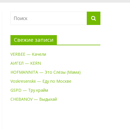
Свежие записи
VERBEE — Качели
АИГЕЛ — KERN
HOFMANNITA — Это Слёзы (Мама)
Voskresenskii — Еду по Москве
GSPD — Тру крайм
CHEBANOV — Выдыхай