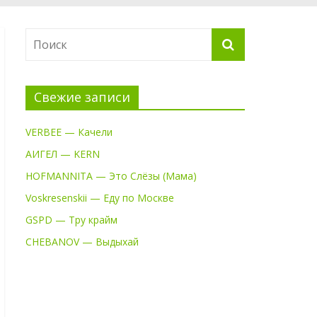
Свежие записи
VERBEE — Качели
АИГЕЛ — KERN
HOFMANNITA — Это Слёзы (Мама)
Voskresenskii — Еду по Москве
GSPD — Тру крайм
CHEBANOV — Выдыхай