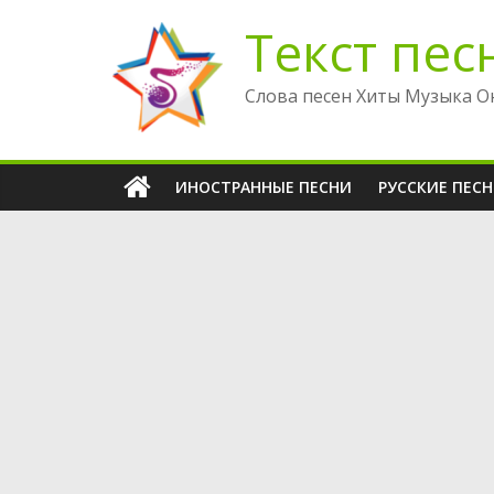
Перейти
Текст пес
к
содержимому
Слова песен Хиты Музыка О
ИНОСТРАННЫЕ ПЕСНИ
РУССКИЕ ПЕС