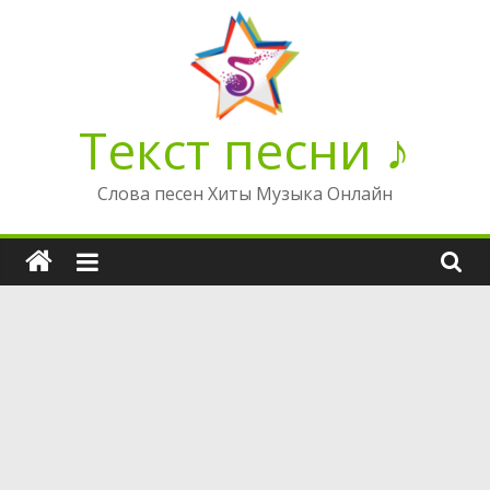
Перейти
к
содержимому
Текст песни ♪
Слова песен Хиты Музыка Онлайн