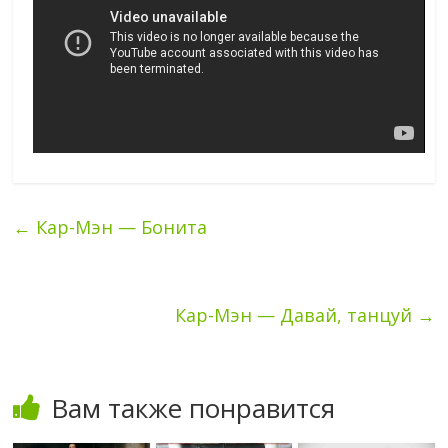
←
Кар-Мэн — Бонита
Кар-Мэн — Давай, танцуй
→
Вам также понравится