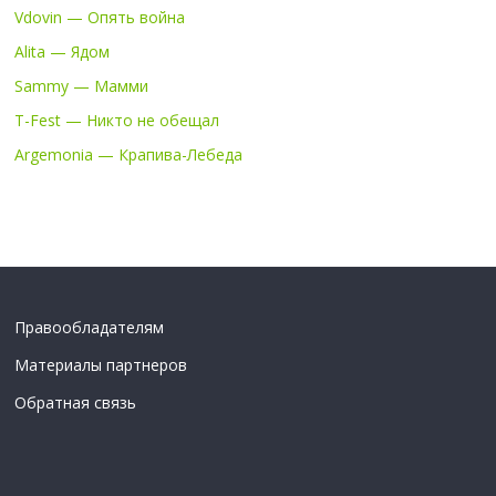
Vdovin — Опять война
Alita — Ядом
Sammy — Мамми
T-Fest — Никто не обещал
Argemonia — Крапива-Лебеда
Правообладателям
Материалы партнеров
Обратная связь