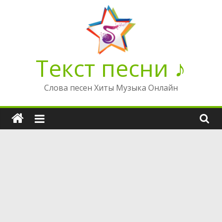
Перейти
к
содержимому
Текст песни ♪
Слова песен Хиты Музыка Онлайн