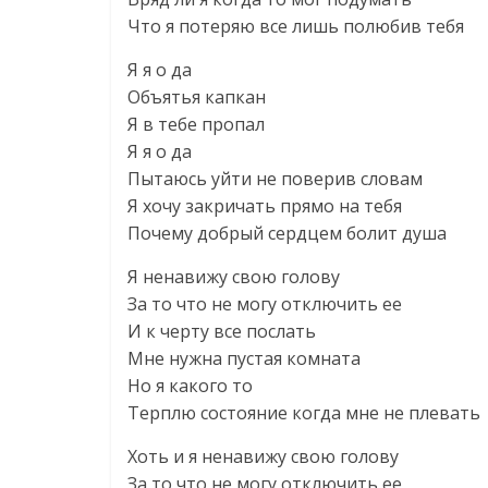
Что я потеряю все лишь полюбив тебя
Я я о да
Объятья капкан
Я в тебе пропал
Я я о да
Пытаюсь уйти не поверив словам
Я хочу закричать прямо на тебя
Почему добрый сердцем болит душа
Я ненавижу свою голову
За то что не могу отключить ее
И к черту все послать
Мне нужна пустая комната
Но я какого то
Терплю состояние когда мне не плевать
Хоть и я ненавижу свою голову
За то что не могу отключить ее