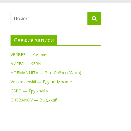
Свежие записи
VERBEE — Качели
АИГЕЛ — KERN
HOFMANNITA — Это Слёзы (Мама)
Voskresenskii — Еду по Москве
GSPD — Тру крайм
CHEBANOV — Выдыхай