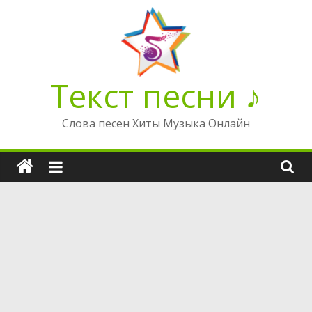
Перейти
к
содержимому
Текст песни ♪
Слова песен Хиты Музыка Онлайн