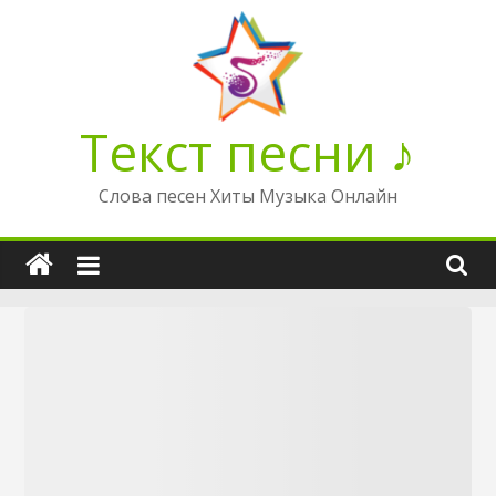
Перейти
к
содержимому
Текст песни ♪
Слова песен Хиты Музыка Онлайн