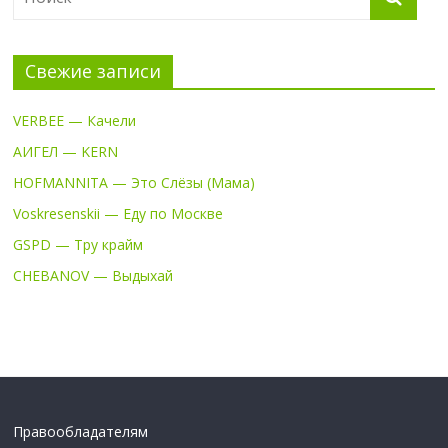
Свежие записи
VERBEE — Качели
АИГЕЛ — KERN
HOFMANNITA — Это Слёзы (Мама)
Voskresenskii — Еду по Москве
GSPD — Тру крайм
CHEBANOV — Выдыхай
Правообладателям