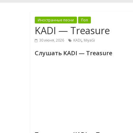
Иностранные песни
Поп
KADI — Treasure
,
30 июня, 2026
KADI
MiyaGi
Слушать KADI — Treasure