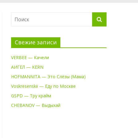
Свежие записи
VERBEE — Качели
АИГЕЛ — KERN
HOFMANNITA — Это Слёзы (Мама)
Voskresenskii — Еду по Москве
GSPD — Тру крайм
CHEBANOV — Выдыхай