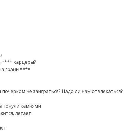
а
 **** карцеры?
на грани ****
м почерком не заиграться? Надо ли нам отвлекаться?
мы тонули камнями
жится, летает
лет