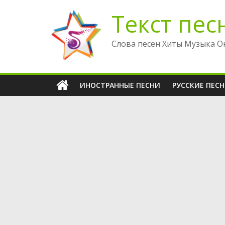
Перейти
Текст пес
к
содержимому
Слова песен Хиты Музыка О
ИНОСТРАННЫЕ ПЕСНИ
РУССКИЕ ПЕС