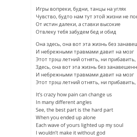
Игры вопреки, будни, танцы на углях
Чувство, будто нам тут этой жизни не по
От истин далеки, а ставки высокие
Отвлеку тебя забудем бед и обид
Она здесь, она вот эта жизнь без занав
И небрежными травмами давит на мозг
Этот трэш летний отнять, ни прибавить,
Здесь, она вот эта жизнь без занавешен
И небрежными травмами давит на мозг
Этот трэш летний отнять, ни прибавить,
It’s crazy how pain can change us
In many different angles
See, the best part is the hard part
When you ended up alone
Each wave of yours lighted up my soul
I wouldn’t make it without god