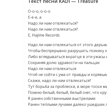
Текст песни KADI — Treasure
О-о-о, о-о-о
Е-е-е, а
Надо ли нам отвлекаться?
Надо ли нам отвлекаться?
Е, Hajime Records
Надо ли нам отвлекаться от этого дерьм
Чтобы беспрерывно разрушать психику и
Либо вглядываться вкратце в эти ужасы 
Сохраняя долю здравости на пальцах
Надо ли нам отвлекаться
Чтоб не сойти с ума от правды и корявы
Скажи, надо ли нам отвлекаться?
Тут борьба за проблески, в море тоски 
Помню белый, белый, белый снег, что кру
Я ранен собственными выстрелами
Ранен теплыми лучами далеко ушедших 