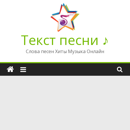
Перейти
к
содержимому
Текст песни ♪
Слова песен Хиты Музыка Онлайн