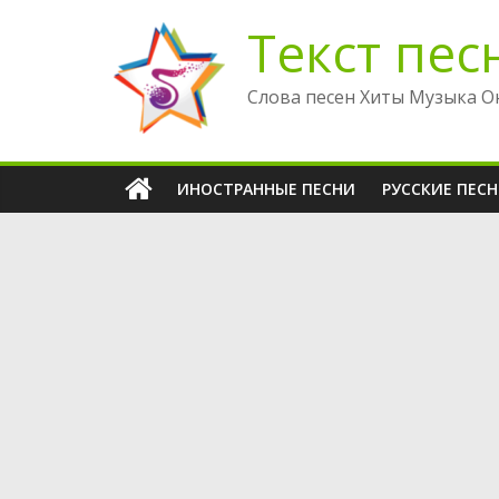
Перейти
Текст пес
к
содержимому
Слова песен Хиты Музыка О
ИНОСТРАННЫЕ ПЕСНИ
РУССКИЕ ПЕС