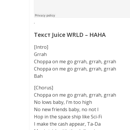
·
Текст Juice WRLD – HAHA
[Intro]
Grrah
Choppa on me go grrah, grrah, grrah
Choppa on me go grrah, grrah, grrah
Bah
[Chorus]
Choppa on me go grrah, grrah, grrah
No lows baby, I’m too high
No new friends baby, no not I
Hop in the space ship like Sci-Fi
I make the cash appear, Ta-Da