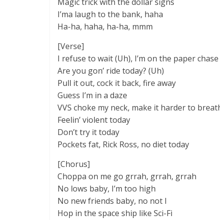
Magic trick with the dollar signs
I’ma laugh to the bank, haha
Ha-ha, haha, ha-ha, mmm
[Verse]
I refuse to wait (Uh), I’m on the paper chas
Are you gon’ ride today? (Uh)
Pull it out, cock it back, fire away
Guess I’m in a daze
VVS choke my neck, make it harder to breat
Feelin’ violent today
Don’t try it today
Pockets fat, Rick Ross, no diet today
[Chorus]
Choppa on me go grrah, grrah, grrah
No lows baby, I’m too high
No new friends baby, no not I
Hop in the space ship like Sci-Fi