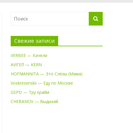
Свежие записи
VERBEE — Качели
АИГЕЛ — KERN
HOFMANNITA — Это Слёзы (Мама)
Voskresenskii — Еду по Москве
GSPD — Тру крайм
CHEBANOV — Выдыхай