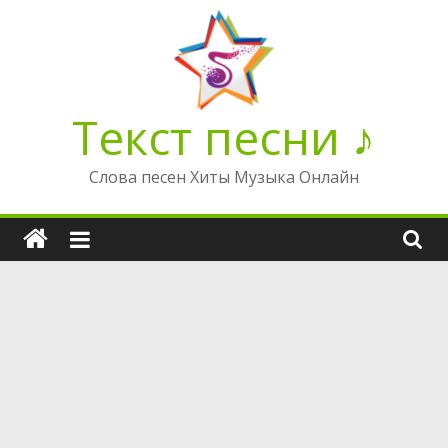
Перейти
к
содержимому
Текст песни ♪
Слова песен Хиты Музыка Онлайн