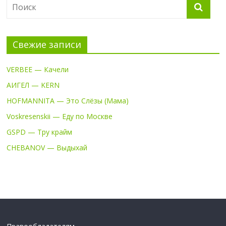
Свежие записи
VERBEE — Качели
АИГЕЛ — KERN
HOFMANNITA — Это Слёзы (Мама)
Voskresenskii — Еду по Москве
GSPD — Тру крайм
CHEBANOV — Выдыхай