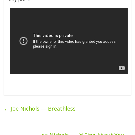
←
Joe Nichols — Breathless
Joe Nichols — I’d Sing About You
→