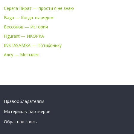
Серега Пират — прости я не знаю
Baga — Когда ты рядом
Бессонов — История
Figurant — ИКОРКА
INSTASAMKA — Потихоньку
Алсу — Мотылек
Правообладателям
Материалы партнеров
Обратная связь