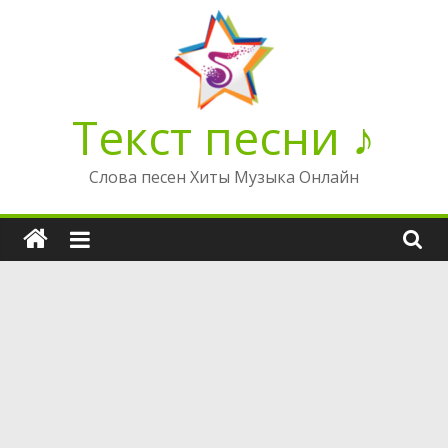
Перейти
к
содержимому
Текст песни ♪
Слова песен Хиты Музыка Онлайн