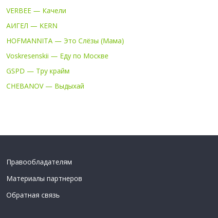
VERBEE — Качели
АИГЕЛ — KERN
HOFMANNITA — Это Слёзы (Мама)
Voskresenskii — Еду по Москве
GSPD — Тру крайм
CHEBANOV — Выдыхай
Правообладателям
Материалы партнеров
Обратная связь