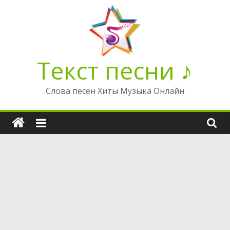
Перейти
к
содержимому
Текст песни ♪
Слова песен Хиты Музыка Онлайн