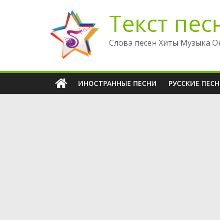
Перейти
Текст пес
к
содержимому
Слова песен Хиты Музыка О
ИНОСТРАННЫЕ ПЕСНИ
РУССКИЕ ПЕС