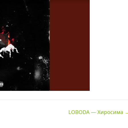
LOBODA — Хиросима