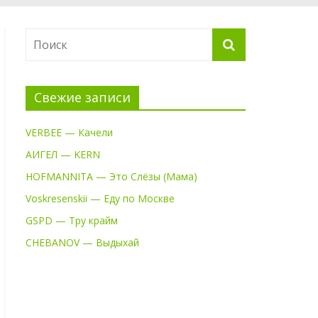
Свежие записи
VERBEE — Качели
АИГЕЛ — KERN
HOFMANNITA — Это Слёзы (Мама)
Voskresenskii — Еду по Москве
GSPD — Тру крайм
CHEBANOV — Выдыхай