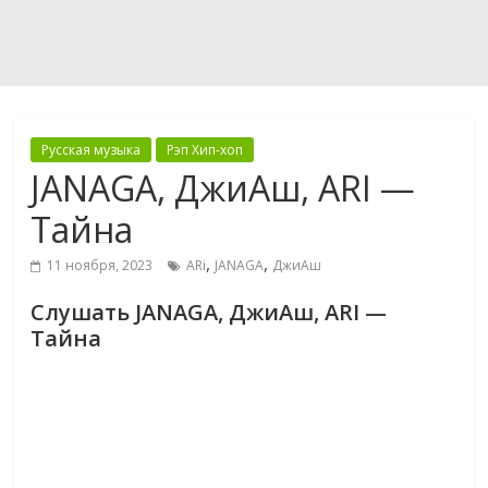
Русская музыка
Рэп Хип-хоп
JANAGA, ДжиАш, ARI —
Тайна
,
,
11 ноября, 2023
ARi
JANAGA
ДжиАш
Слушать JANAGA, ДжиАш, ARI —
Тайна