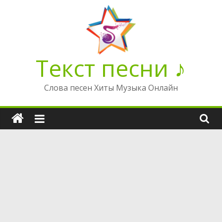
Перейти
к
содержимому
Текст песни ♪
Слова песен Хиты Музыка Онлайн