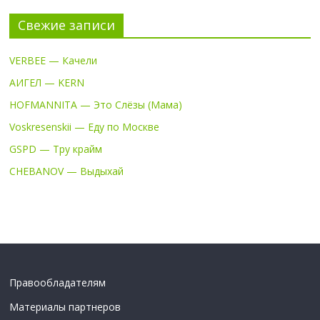
Свежие записи
VERBEE — Качели
АИГЕЛ — KERN
HOFMANNITA — Это Слёзы (Мама)
Voskresenskii — Еду по Москве
GSPD — Тру крайм
CHEBANOV — Выдыхай
Правообладателям
Материалы партнеров