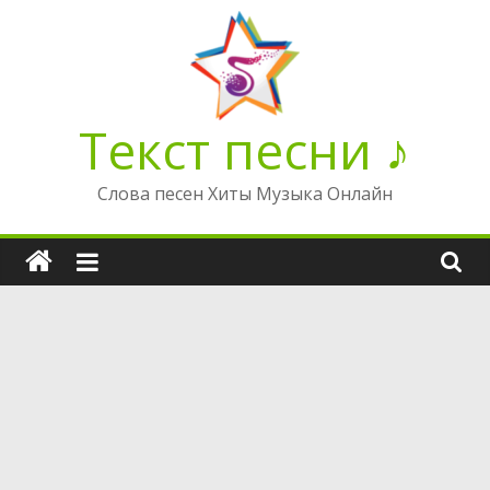
Перейти
к
содержимому
Текст песни ♪
Слова песен Хиты Музыка Онлайн