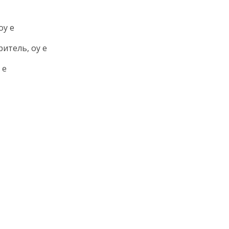
оу е
ритель, оу е
 е