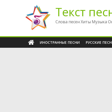
Перейти
Текст пес
к
содержимому
Слова песен Хиты Музыка О
ИНОСТРАННЫЕ ПЕСНИ
РУССКИЕ ПЕС