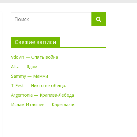
Свежие записи
Vdovin — Опять война
Alita — Ядом
Sammy — Мамми
T-Fest — Никто не обещал
Argemonia — Крапива-Лебеда
Ислам Итляшев — Кареглазая