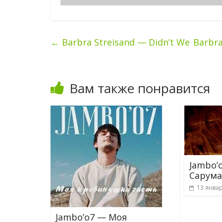
←
Barbra Streisand — Didn’t We
Barbra
Вам также понравится
Jambo’
Сарум
13 январ
Jambo’o7 — Моя