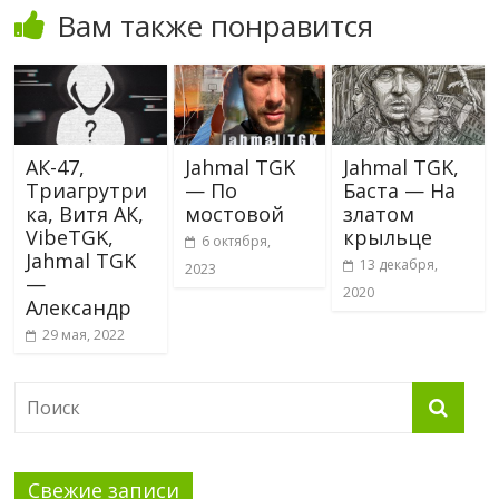
Вам также понравится
АК-47,
Jahmal TGK
Jahmal TGK,
Триагрутри
— По
Баста — На
ка, Витя АК,
мостовой
златом
VibeTGK,
крыльце
6 октября,
Jahmal TGK
13 декабря,
2023
—
2020
Александр
29 мая, 2022
Свежие записи