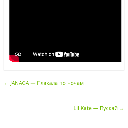
←
JANAGA — Плакала по ночам
Lil Kate — Пускай
→