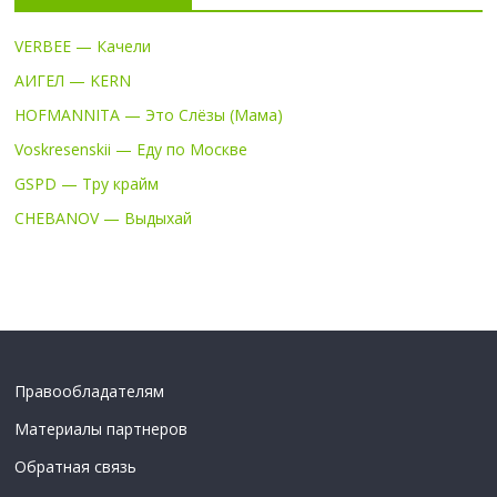
VERBEE — Качели
АИГЕЛ — KERN
HOFMANNITA — Это Слёзы (Мама)
Voskresenskii — Еду по Москве
GSPD — Тру крайм
CHEBANOV — Выдыхай
Правообладателям
Материалы партнеров
Обратная связь