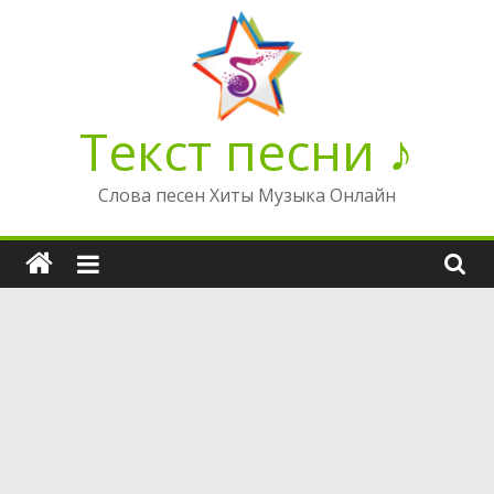
Перейти
к
содержимому
Текст песни ♪
Слова песен Хиты Музыка Онлайн