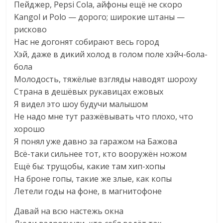
Пейджер, Pepsi Cola, айфоны ещё не скоро
Kangol и Polo — дорого; широкие штаны —
рисково
Нас не догонят собирают весь город
Хэй, даже в дикий холод в голом поле хэйч-бола-
бола
Молодость, тяжёлые взгляды наводят шороху
Страна в дешёвых рукавицах ежовых
Я видел это шоу будучи малышом
Не надо мне тут разжёвывать что плохо, что
хорошо
Я понял уже давно за гаражом на Бажова
Всё-таки сильнее тот, кто вооружён ножом
Ещё бы: трущобы, какие там хип-хопы
На броне гопы, такие же злые, как копы
Летели годы на фоне, в магнитофоне
Давай на всю настежь окна