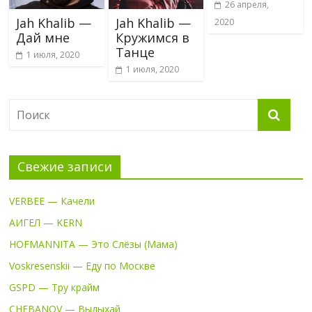
26 апреля,
Jah Khalib —
Jah Khalib —
2020
Дай мне
Кружимся в
Танце
1 июля, 2020
1 июля, 2020
Свежие записи
VERBEE — Качели
АИГЕЛ — KERN
HOFMANNITA — Это Слёзы (Мама)
Voskresenskii — Еду по Москве
GSPD — Тру крайм
CHEBANOV — Выдыхай