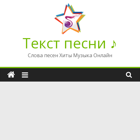
Перейти
к
содержимому
Текст песни ♪
Слова песен Хиты Музыка Онлайн