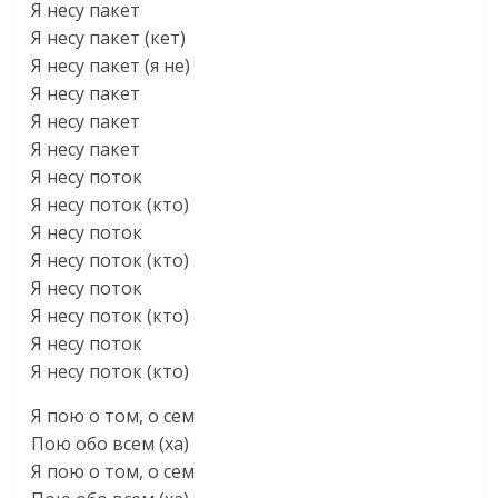
Я несу пакет
Я несу пакет (кет)
Я несу пакет (я не)
Я несу пакет
Я несу пакет
Я несу пакет
Я несу поток
Я несу поток (кто)
Я несу поток
Я несу поток (кто)
Я несу поток
Я несу поток (кто)
Я несу поток
Я несу поток (кто)
Я пою о том, о сем
Пою обо всем (ха)
Я пою о том, о сем