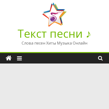
Перейти
к
содержимому
Текст песни ♪
Слова песен Хиты Музыка Онлайн