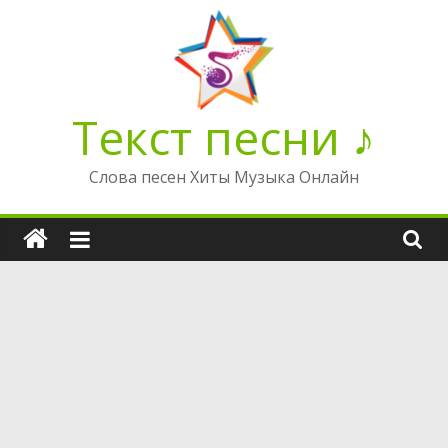
Перейти
к
содержимому
Текст песни ♪
Слова песен Хиты Музыка Онлайн