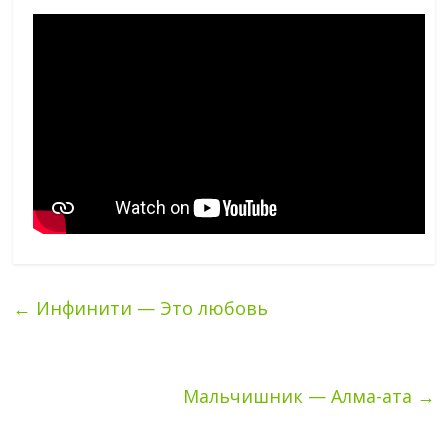
←
Инфинити — Это любовь
Мальчишник — Алма-ата
→