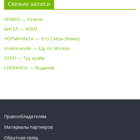
Свежие записи
VERBEE — Качели
АИГЕЛ — KERN
HOFMANNITA — Это Слёзы (Мама)
Voskresenskii — Еду по Москве
GSPD — Тру крайм
CHEBANOV — Выдыхай
Правообладателям
Материалы партнеров
Обратная связь