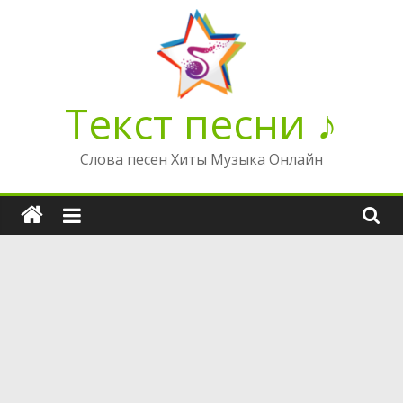
Перейти
к
содержимому
Текст песни ♪
Слова песен Хиты Музыка Онлайн