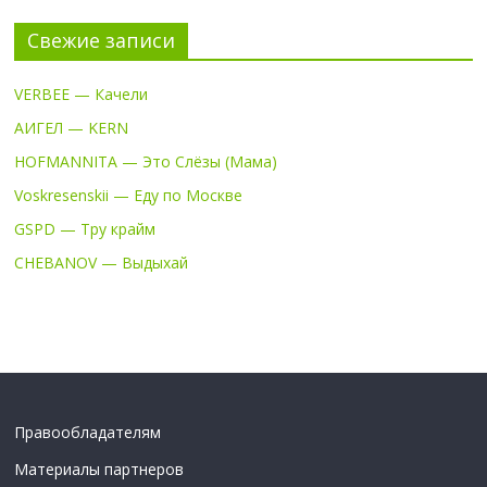
Свежие записи
VERBEE — Качели
АИГЕЛ — KERN
HOFMANNITA — Это Слёзы (Мама)
Voskresenskii — Еду по Москве
GSPD — Тру крайм
CHEBANOV — Выдыхай
Правообладателям
Материалы партнеров