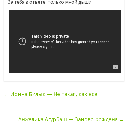
За тебя в ответе, только мной дыши
←
Ирина Билык — Не такая, как все
Анжелика Агурбаш — Заново рождена
→