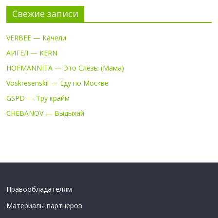
Свежие записи
VERBEE — Качели
АИГЕЛ — KERN
HOFMANNITA — Это Слёзы (Мама)
Voskresenskii — Еду по Москве
GSPD — Тру крайм
CHEBANOV — Выдыхай
Правообладателям
Материалы партнеров