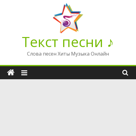
Перейти
к
содержимому
Текст песни ♪
Слова песен Хиты Музыка Онлайн