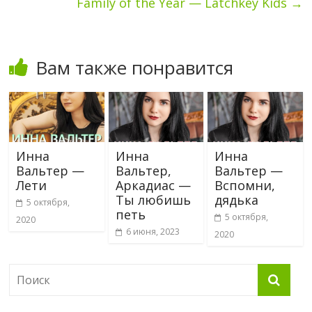
Family of the Year — Latchkey Kids
→
Вам также понравится
Инна
Инна
Инна
Вальтер —
Вальтер,
Вальтер —
Лети
Аркадиас —
Вспомни,
Ты любишь
дядька
5 октября,
петь
5 октября,
2020
6 июня, 2023
2020