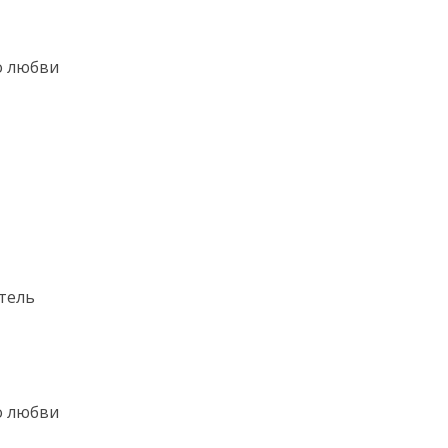
о любви
отель
о любви