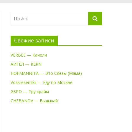
Свежие записи
VERBEE — Качели
АИГЕЛ — KERN
HOFMANNITA — Это Слёзы (Мама)
Voskresenskii — Еду по Москве
GSPD — Тру крайм
CHEBANOV — Выдыхай