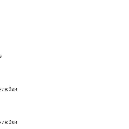
ы
о любви
о любви