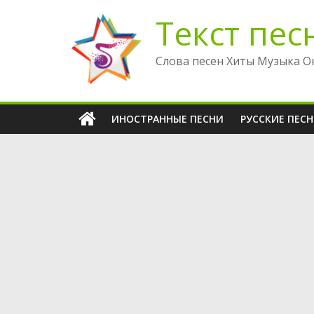
Перейти
Текст пес
к
содержимому
Слова песен Хиты Музыка О
ИНОСТРАННЫЕ ПЕСНИ
РУССКИЕ ПЕС