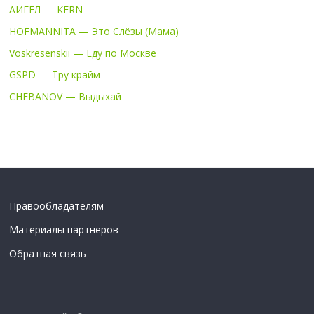
АИГЕЛ — KERN
HOFMANNITA — Это Слёзы (Мама)
Voskresenskii — Еду по Москве
GSPD — Тру крайм
CHEBANOV — Выдыхай
Правообладателям
Материалы партнеров
Обратная связь