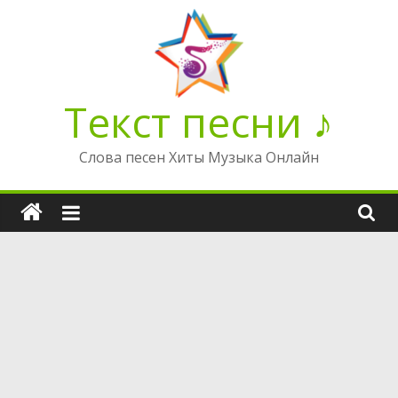
Перейти
к
содержимому
Текст песни ♪
Слова песен Хиты Музыка Онлайн