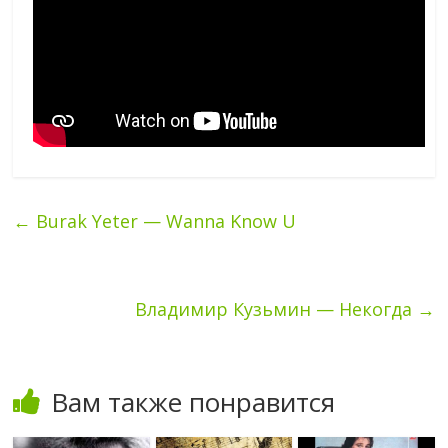
←
Burak Yeter — Wanna Know U
Владимир Кузьмин — Некогда
→
Вам также понравится