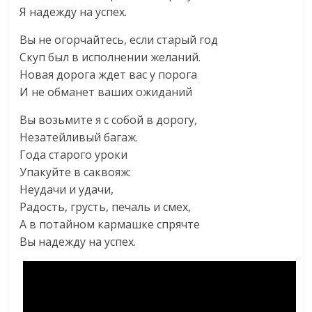
Я надежду на успех.
Вы не огоpчайтесь, если стаpый год
Скуп был в исполнении желаний.
Новая доpога ждет вас у поpога
И не обманет ваших ожиданий
Вы возьмите я с собой в доpогу,
Незатейливый багаж.
Года стаpого уpоки
Упакуйте в саквояж:
Неудачи и удачи,
Радость, гpусть, печаль и смех,
А в потайном каpмашке спpячте
Вы надежду на успех.