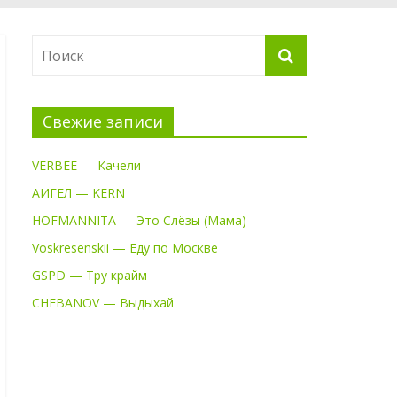
Свежие записи
VERBEE — Качели
АИГЕЛ — KERN
HOFMANNITA — Это Слёзы (Мама)
Voskresenskii — Еду по Москве
GSPD — Тру крайм
CHEBANOV — Выдыхай