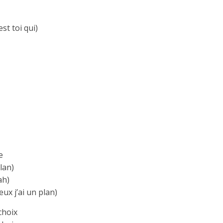
st toi qui)
e
plan)
ah)
eux j’ai un plan)
 choix