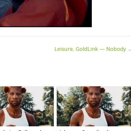
Leisure, GoldLink — Nobody