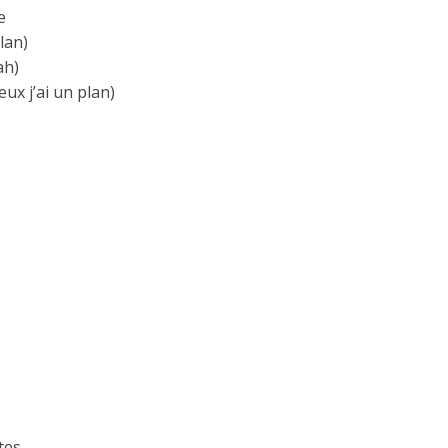
e
plan)
ah)
eux j’ai un plan)
tes