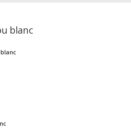
ou blanc
 blanc
anc