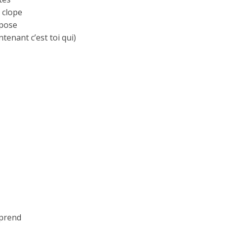
 clope
ropose
enant c’est toi qui)
mprend