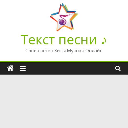
Перейти
к
содержимому
Текст песни ♪
Слова песен Хиты Музыка Онлайн