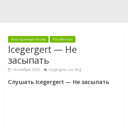
Иностранные песни
Рэп Хип-хоп
Icegergert — Не
засыпать
,
14 ноября, 2025
Icegergert
Loc-dog
Слушать Icegergert — Не засыпать