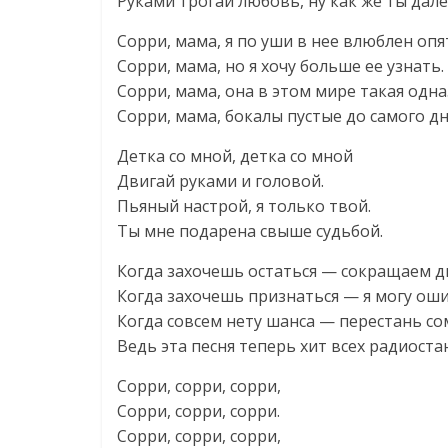
Руками трогай любовь, ну как же ты дале
Сорри, мама, я по уши в нее влюблен опя
Сорри, мама, но я хочу больше ее узнать.
Сорри, мама, она в этом мире такая одна
Сорри, мама, бокалы пустые до самого дн
Детка со мной, детка со мной
Двигай руками и головой.
Пьяный настрой, я только твой.
Ты мне подарена свыше судьбой.
Когда захочешь остаться — сокращаем д
Когда захочешь признаться — я могу оши
Когда совсем нету шанса — перестань со
Ведь эта песня теперь хит всех радиоста
Сорри, сорри, сорри,
Сорри, сорри, сорри.
Сорри, сорри, сорри,