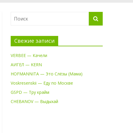
Свежие записи
VERBEE — Качели
АИГЕЛ — KERN
HOFMANNITA — Это Слёзы (Мама)
Voskresenskii — Еду по Москве
GSPD — Тру крайм
CHEBANOV — Выдыхай