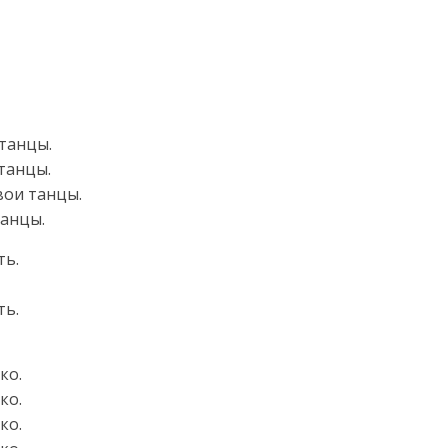
танцы.
танцы.
вои танцы.
танцы.
ть.
ть.
ко.
ко.
ко.