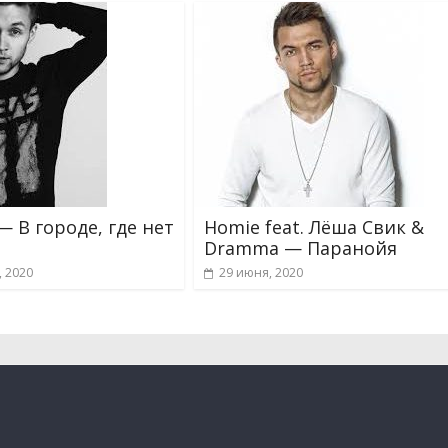
— В городе, где нет
Homie feat. Лёша Свик &
Dramma — Паранойя
, 2020
29 июня, 2020