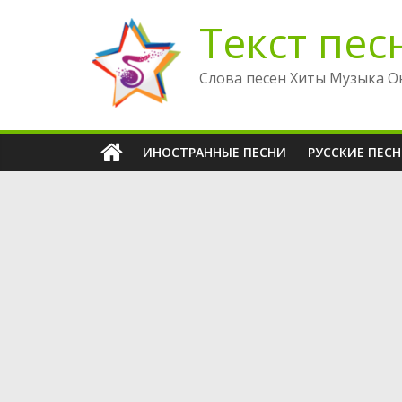
Перейти
Текст пес
к
содержимому
Слова песен Хиты Музыка О
ИНОСТРАННЫЕ ПЕСНИ
РУССКИЕ ПЕС