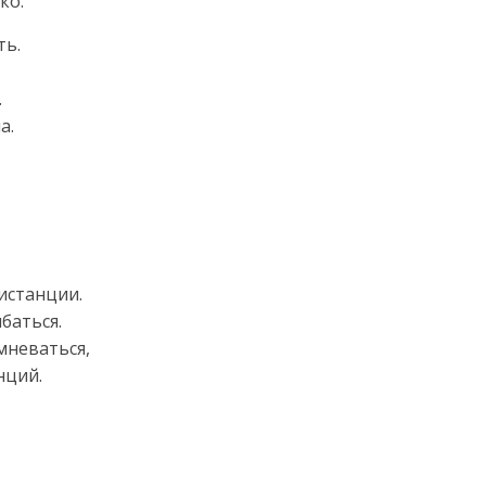
ко.
ть.
.
а.
истанции.
баться.
мневаться,
нций.