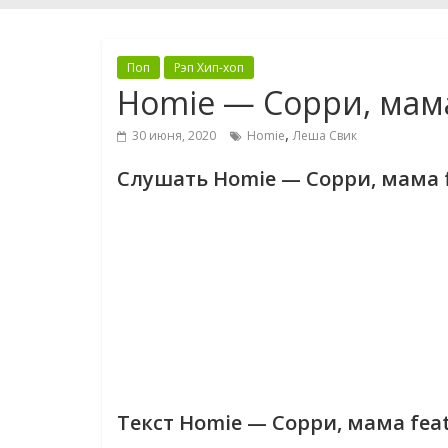
Поп
Рэп Хип-хоп
Homie — Сорри, мама
,
30 июня, 2020
Homie
Леша Свик
Слушать Homie — Сорри, мама 
Текст Homie — Сорри, мама fea