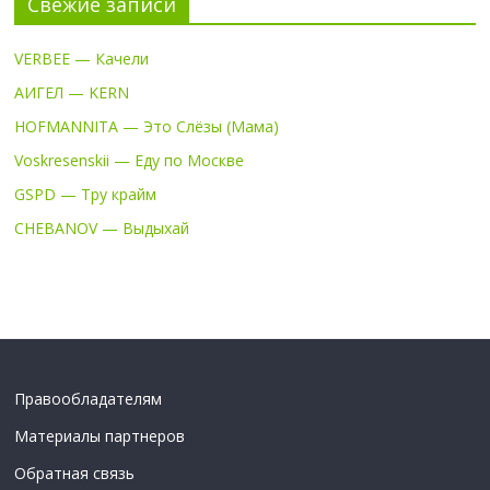
Свежие записи
VERBEE — Качели
АИГЕЛ — KERN
HOFMANNITA — Это Слёзы (Мама)
Voskresenskii — Еду по Москве
GSPD — Тру крайм
CHEBANOV — Выдыхай
Правообладателям
Материалы партнеров
Обратная связь