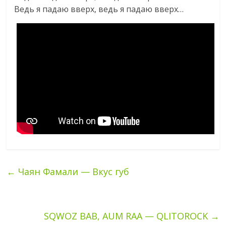
Ведь я падаю вверх, ведь я падаю вверх…
←
Чаян Фамали — Вкус губ
SQWOZ BAB, AUM RAA — QLITOROCK
→