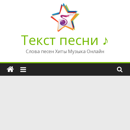
Перейти
к
содержимому
Текст песни ♪
Слова песен Хиты Музыка Онлайн