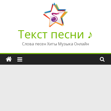
Перейти
к
содержимому
Текст песни ♪
Слова песен Хиты Музыка Онлайн