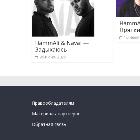
HammAl
Прятк
10 июля
HammAli & Navai —
Задыхаюсь
29 июня, 2020
Правообладателям
Материалы партнеров
Обратная связь