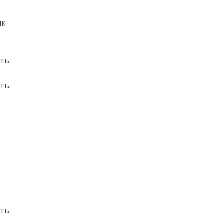
ик
ть.
ть.
ть.