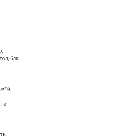
.
о,
ол, бля.
ох*й.
ате
ть.