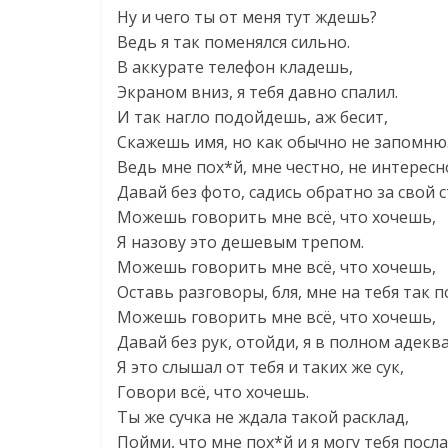
Ну и чего ты от меня тут ждешь?
Ведь я так поменялся сильно.
В аккурате телефон кладешь,
Экраном вниз, я тебя давно спалил.
И так нагло подойдешь, аж бесит,
Скажешь имя, но как обычно не запомню
Ведь мне пох*й, мне честно, не интересн
Давай без фото, садись обратно за свой ст
Можешь говорить мне всё, что хочешь,
Я назову это дешевым трепом.
Можешь говорить мне всё, что хочешь,
Оставь разговоры, бля, мне на тебя так п
Можешь говорить мне всё, что хочешь,
Давай без рук, отойди, я в полном адекв
Я это слышал от тебя и таких же сук,
Говори всё, что хочешь.
Ты же сучка не ждала такой расклад,
Пойми, что мне пох*й и я могу тебя посла