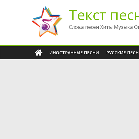
Перейти
Текст пес
к
содержимому
Слова песен Хиты Музыка О
ИНОСТРАННЫЕ ПЕСНИ
РУССКИЕ ПЕС