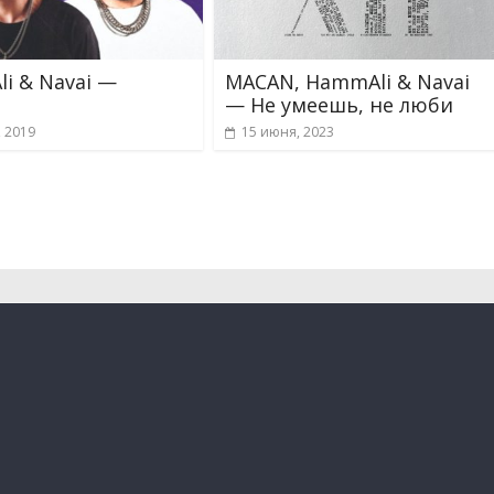
i & Navai —
MACAN, HammAli & Navai
и
— Не умеешь, не люби
, 2019
15 июня, 2023