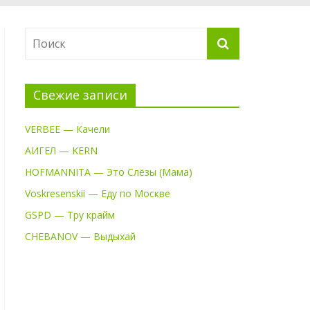
Свежие записи
VERBEE — Качели
АИГЕЛ — KERN
HOFMANNITA — Это Слёзы (Мама)
Voskresenskii — Еду по Москве
GSPD — Тру крайм
CHEBANOV — Выдыхай