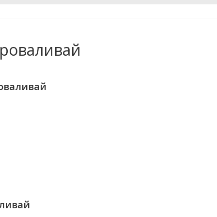
Проваливай
роваливай
аливай