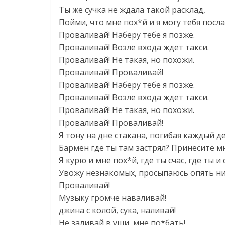
Ты же сучка не ждала такой расклад,
Пойми, что мне пох*й и я могу тебя посла
Проваливай! Наберу тебе я позже.
Проваливай! Возле входа ждет такси.
Проваливай! Не такая, но похожи.
Проваливай! Проваливай!
Проваливай! Наберу тебе я позже.
Проваливай! Возле входа ждет такси.
Проваливай! Не такая, но похожи.
Проваливай! Проваливай!
Я тону на дне стакана, погибая каждый д
Бармен где ты там застрял? Принесите м
Я курю и мне пох*й, где ты счас, где ты и 
Увожу незнакомых, просыпаюсь опять ни
Проваливай!
Музыку громче наваливай!
джина с колой, сука, наливай!
Не заливай в уши, мне по*бать!