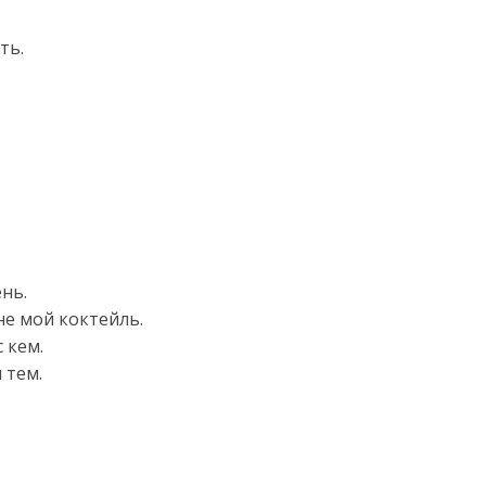
ть.
ень.
не мой коктейль.
с кем.
 тем.