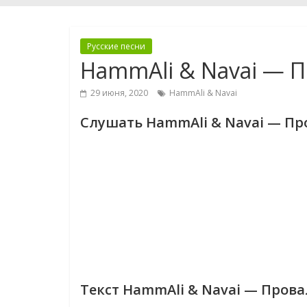
Русские песни
HammAli & Navai — 
29 июня, 2020
HammAli & Navai
Слушать HammAli & Navai — П
Текст HammAli & Navai — Пров