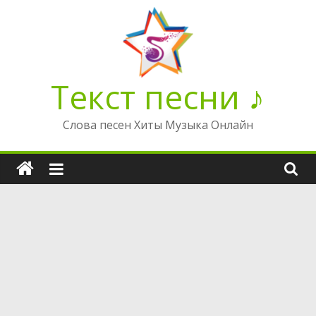
Перейти
к
содержимому
Текст песни ♪
Слова песен Хиты Музыка Онлайн