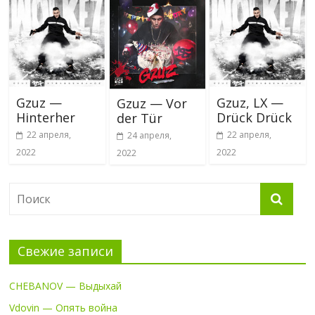
Gzuz —
Gzuz, LX —
Gzuz — Vor
Hinterher
Drück Drück
der Tür
22 апреля,
22 апреля,
24 апреля,
2022
2022
2022
Свежие записи
CHEBANOV — Выдыхай
Vdovin — Опять война