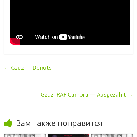
←
Gzuz — Donuts
Gzuz, RAF Camora — Ausgezahlt
→
Вам также понравится