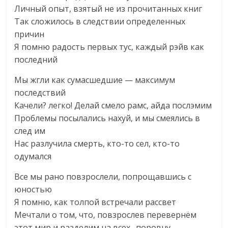
Личный опыт, взятый не из прочитанных книг
Так сложилось в следствии определенных
причин
Я помню радость первых тус, каждый рэйв как
последний
Мы жгли как сумасшедшие — максимум
последствий
Качели? легко! Делай смело рамс, айда послэмим
Проблемы посылались нахуй, и мы смеялись в
след им
Нас разлучила смерть, кто-то сел, кто-то
одумался
Все мы рано повзрослели, попрощавшись с
юностью
Я помню, как толпой встречали рассвет
Мечтали о том, что, повзрослев перевернём
этот мир и разделим на всех…поровну