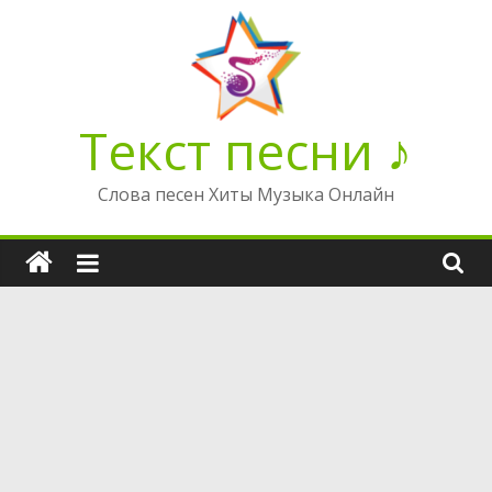
Перейти
к
содержимому
Текст песни ♪
Слова песен Хиты Музыка Онлайн