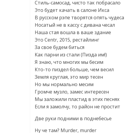
Стиль-самосад, чисто так побрасало
Это будет качать в салоне Икса
В русском рэпе творятся опять чудеса
Носатый не в кассу с дивана чесал
Наша стая вошла в ваше здание
Это Centr, 2015, рестайлинг
За свое будем биться
Как парни из стали (Пизда им!)
Я знаю, что многих мы бесим
Кто-то пиздел больше, чем весил
Земля круглая, это мир тесен
Но мы нормально месим
Громче музло, замес интересен
Мы заложили пластид в этих песнях
Если я замолчу, то район не простит
Две руки подними в поднебесье
Ну че там? Murder, murder