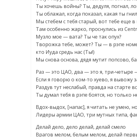
Ты хочешь войны? Ты, дедуля, погнал, ло
Ты облажал, когда показал, какая ты гнил
Мы стебем с тебя старый, вот тебе еще в 
Там особенно жарко, проснулись из Centr
Музло мое — вата? Ты че так опух?
Творожка тебе, может? Ты — в рэпе номе
кто Иуда средь нас (Ты!)
Мы снова основа, дядя мутит попсово, б
Раз — это ЦАО, два — это я, три-четыре 
Если я говорю о ком-то хуево, я вывожу з
Раздув тут неслабый, правда на старте 
Ты думал тебя в рэпе боятся, но только н
Вдох-выдох, [напас], я читать не умею, н
Лидеры армии ЦАО, три мутных типа, фак
Делай дело, дело делай, делай смело
Врагов мелом, белым мелом, делай пер