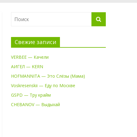
Свежие записи
VERBEE — Качели
АИГЕЛ — KERN
HOFMANNITA — Это Слёзы (Мама)
Voskresenskii — Еду по Москве
GSPD — Тру крайм
CHEBANOV — Выдыхай