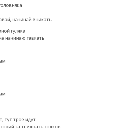
 головняка
давай, начинай вникать
рной гуляка
уже начинаю гавкать
вым
вым
, тут трое идут
сторий за тридцать годков