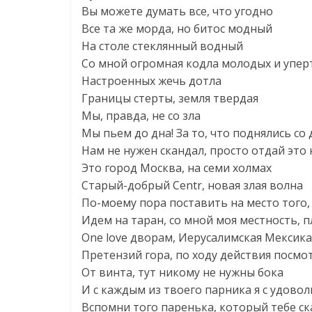
Вы можете думать все, что угодно
Все та же морда, но битос модный
На столе стеклянный водный
Со мной огромная кодла молодых и упер
Настроенных жечь дотла
Границы стерты, земля твердая
Мы, правда, не со зла
Мы пьем до дна! За то, что поднялись со 
Нам не нужен скандал, просто отдай это
Это город Москва, на семи холмах
Старый-добрый Centr, новая злая волна
По-моему пора поставить на место того,
Идем на таран, со мной моя местность, 
One love дворам, Иерусалимская Мексик
Претензий гора, по ходу действия посмо
От винта, тут никому не нужны бока
И с каждым из твоего парника я с удово
Вспомни того паренька, который тебе ск