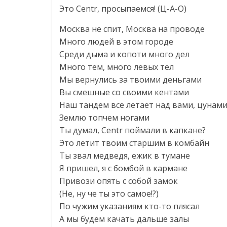
Это Centr, просыпаемся! (Ц-А-О)
Москва не спит, Москва на проводе
Много людей в этом городе
Среди дыма и копоти много дел
Много тем, много левых тел
Мы вернулись за твоими деньгами
Вы смешные со своими кентами
Наш тандем все летает над вами, цунам
Землю топчем ногами
Ты думал, Centr поймали в капкане?
Это летит твоим старшим в комбайн
Ты звал медведя, ежик в тумане
Я пришел, я с бомбой в кармане
Привози опять с собой замок
(Не, ну че ты это самое!?)
По чужим указаниям кто-то плясал
А мы будем качать дальше залы