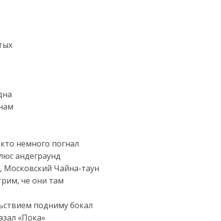
тых
дна
 нам
 кто немного погнал
плюс андеграунд
а, Московский Чайна-таун
трим, че они там
льствием подниму бокал
азал «Пока»