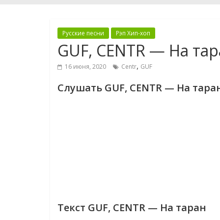
Русские песни
Рэп Хип-хоп
GUF, CENTR — На тар
,
16 июня, 2020
Centr
GUF
Слушать GUF, CENTR — На тара
Текст GUF, CENTR — На таран