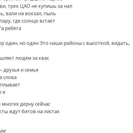
ви, трек ЦАО не купишь за нал
ь, вали на вокзал, пыль
пару, где солнце встает
’а ребята
р один, но один Это наши районы с высоткой, видать,
ашляет людям за квас
— друзья и семья
а слова
всплывает
е я
о многих дерну сейчас
ты ждут битов на листах
вым